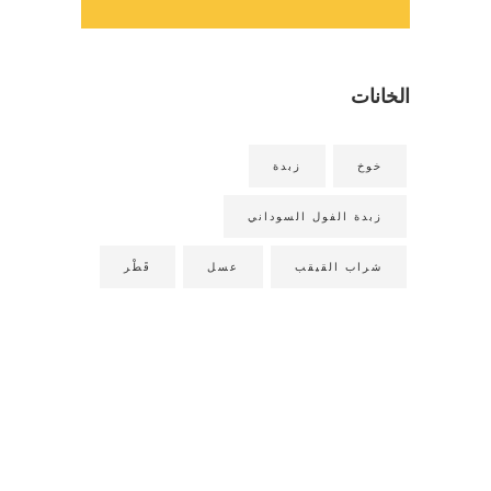
الخانات
خوخ
زبدة
زبدة الفول السوداني
شراب القيقب
عسل
قَطْر